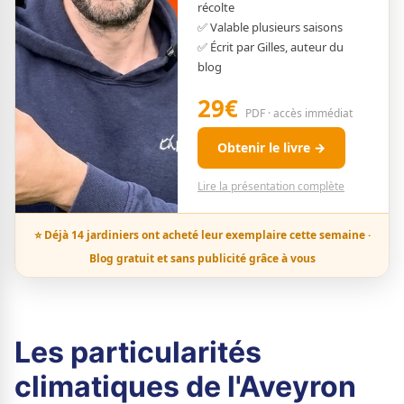
récolte
✅ Valable plusieurs saisons
✅ Écrit par Gilles, auteur du
blog
29€
PDF · accès immédiat
Obtenir le livre →
Lire la présentation complète
⭐ Déjà 14 jardiniers ont acheté leur exemplaire cette semaine ·
Blog gratuit et sans publicité grâce à vous
Les particularités
climatiques de l'Aveyron