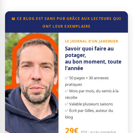
📖 CE BLOG EST SANS PUB GRÂCE AUX LECTEURS QUI
ONT LEUR EXEMPLAIRE
LE JOURNAL D'UN JARDINIER
Savoir quoi faire au
potager,
au bon moment, toute
l'année
✅ 50 pages + 30 annexes
pratiques
✅ Mois par mois, du semis à la
récolte
✅ Valable plusieurs saisons
✅ Écrit par Gilles, auteur du
blog
29€
PDF · accès immédiat