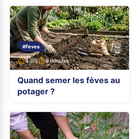
#Feves
4.3/5
8 minutes
Quand semer les fèves au
potager ?