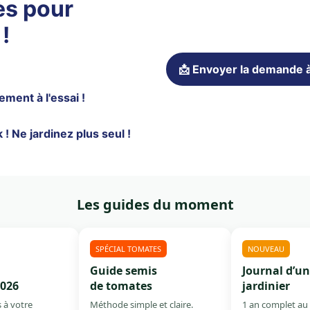
ès pour
!
📩 Envoyer la demande à
ement à l'essai !
Ne jardinez plus seul !
Les guides du moment
SPÉCIAL TOMATES
NOUVEAU
Guide semis
Journal d’un
2026
de tomates
jardinier
 à votre
Méthode simple et claire.
1 an complet au