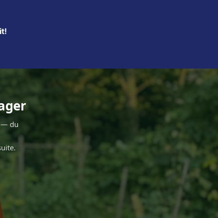
t!
tager
r — du
uite.