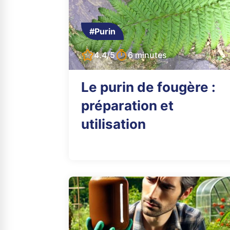
#Purin
4.4/5
6 minutes
Le purin de fougère :
préparation et
utilisation