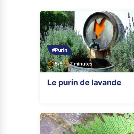
#Purin
5/5
7 minutes
Le purin de lavande