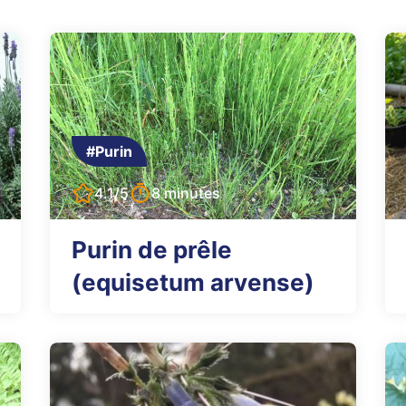
#Purin
4.1/5
8 minutes
Purin de prêle
(equisetum arvense)