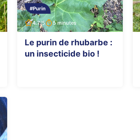
#Purin
4.7/5
5 minutes
Le purin de rhubarbe :
un insecticide bio !