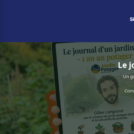
S
Le j
Un gu
Comm