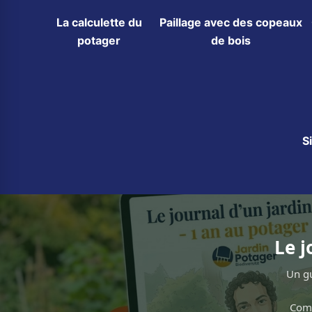
La calculette du
Paillage avec des copeaux
potager
de bois
S
Le j
Un gu
Comm