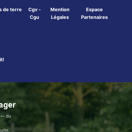
 de terre
Cgv -
Mention
Espace
Cgu
Légales
Partenaires
t!
tager
r — du
uite.