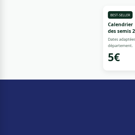
BEST-SELLER
Calendrier
des semis 
Dates adaptées
département.
5€