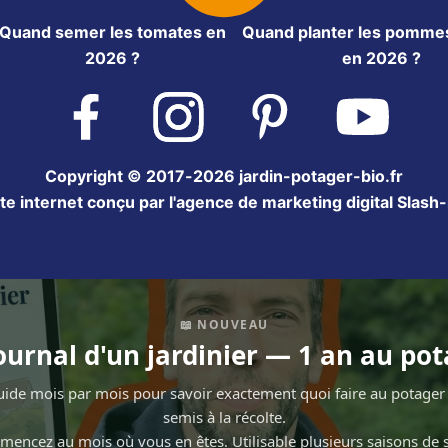
Quand semer les tomates en
Quand planter les pommes
2026 ?
en 2026 ?
Facebook
Instagram
Pinterest
YouTube
Copyright © 2017-2026 jardin-potager-bio.fr
ite internet conçu par l'agence de marketing digital Slash-i
📖 NOUVEAU
ournal d'un jardinier — 1 an au po
ide mois par mois pour savoir exactement quoi faire au potage
semis à la récolte.
encez au mois où vous en êtes. Utilisable plusieurs saisons de s