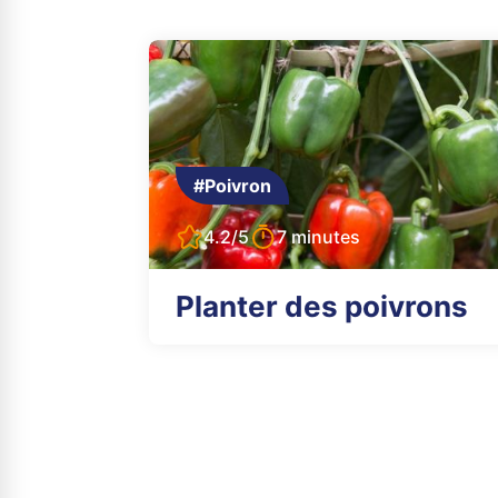
#Poivron
4.2/5
7 minutes
Planter des poivrons