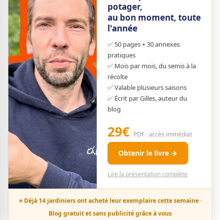
potager,
au bon moment, toute
l'année
✅ 50 pages + 30 annexes
pratiques
✅ Mois par mois, du semis à la
récolte
✅ Valable plusieurs saisons
✅ Écrit par Gilles, auteur du
blog
29€
PDF · accès immédiat
Obtenir le livre →
Lire la présentation complète
⭐ Déjà 14 jardiniers ont acheté leur exemplaire cette semaine ·
Blog gratuit et sans publicité grâce à vous