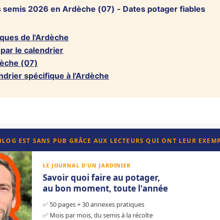
 semis 2026 en Ardèche (07) - Dates potager fiables
tiques de l'Ardèche
par le calendrier
dèche (07)
ndrier spécifique à l'Ardèche
 BLOG EST SANS PUB GRÂCE AUX LECTEURS QUI ONT LEUR EXEM
LE JOURNAL D'UN JARDINIER
Savoir quoi faire au potager,
au bon moment, toute l'année
✅ 50 pages + 30 annexes pratiques
✅ Mois par mois, du semis à la récolte