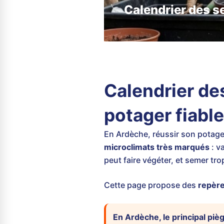
Calendrier des s
Calendrier de
potager fiabl
En Ardèche, réussir son pota
microclimats très marqués
: v
peut faire végéter, et semer tr
Cette page propose des
repère
En Ardèche, le principal piè