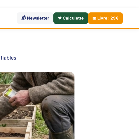
📬 Newsletter
❤️ Calculette
📖 Livre : 29€
fiables