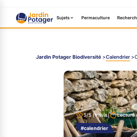
Sujets
Permaculture
Recherch
Jardin Potager Biodiversité
Calendrier
C
5/5
(1 avis)
Lecture 
#calendrier