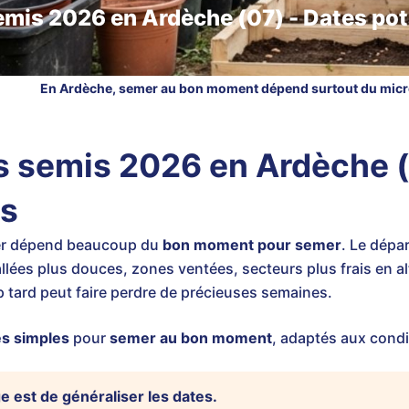
emis 2026 en Ardèche (07) - Dates pot
En Ardèche, semer au bon moment dépend surtout du micro
s semis 2026 en Ardèche (
es
ger dépend beaucoup du
bon moment pour semer
. Le dépa
allées plus douces, zones ventées, secteurs plus frais en alt
op tard peut faire perdre de précieuses semaines.
s simples
pour
semer au bon moment
, adaptés aux condi
ge est de généraliser les dates.