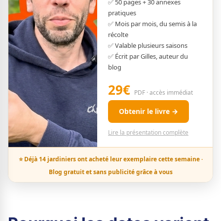
✅ 50 pages + 30 annexes
pratiques
✅ Mois par mois, du semis à la
récolte
✅ Valable plusieurs saisons
✅ Écrit par Gilles, auteur du
blog
29€
PDF · accès immédiat
Obtenir le livre →
Lire la présentation complète
⭐ Déjà 14 jardiniers ont acheté leur exemplaire cette semaine ·
Blog gratuit et sans publicité grâce à vous