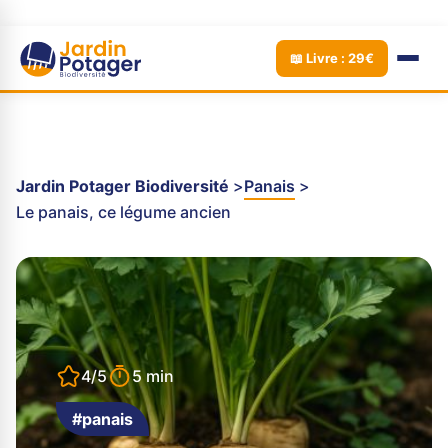
📖 Livre : 29€
Jardin Potager Biodiversité
Panais
Le panais, ce légume ancien
4/5
5 min
#panais