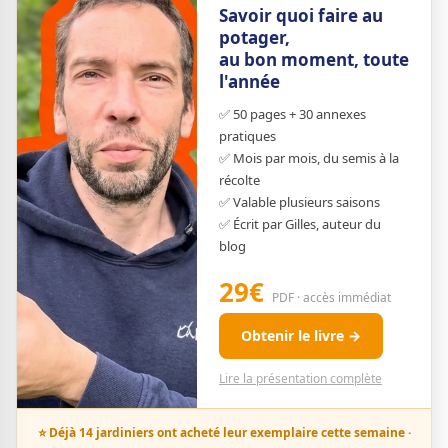
Savoir quoi faire au
potager,
au bon moment, toute
l'année
✅ 50 pages + 30 annexes
pratiques
✅ Mois par mois, du semis à la
récolte
✅ Valable plusieurs saisons
✅ Écrit par Gilles, auteur du
blog
29€
PDF · accès immédiat
Obtenir le livre →
Lire la présentation complète
⭐ Déjà 14 jardiniers ont acheté leur exemplaire cette semaine ·