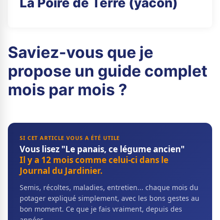
La Poire de Terre (yacon)
Saviez-vous que je
propose un guide complet
mois par mois ?
SI CET ARTICLE VOUS A ÉTÉ UTILE
Vous lisez "Le panais, ce légume ancien"
Il y a 12 mois comme celui-ci dans le
Journal du Jardinier.
Semis, récoltes, maladies, entretien... chaque mois du
potager expliqué simplement, avec les bons gestes au
bon moment. Ce que je fais vraiment, depuis des
années.