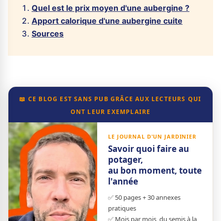
Quel est le prix moyen d'une aubergine ?
Apport calorique d'une aubergine cuite
Sources
📖 CE BLOG EST SANS PUB GRÂCE AUX LECTEURS QUI
ONT LEUR EXEMPLAIRE
LE JOURNAL D'UN JARDINIER
Savoir quoi faire au
potager,
au bon moment, toute
l'année
✅ 50 pages + 30 annexes
pratiques
✅ Mois par mois, du semis à la