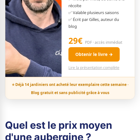
récolte
✅ Valable plusieurs saisons
✅ Écrit par Gilles, auteur du
blog
29€
PDF · accès immédiat
Obtenir le livre →
Lire la présentation complète
⭐ Déjà 14 jardiniers ont acheté leur exemplaire cette semaine ·
Blog gratuit et sans publicité grâce à vous
Quel est le prix moyen
d'une aubergine ?