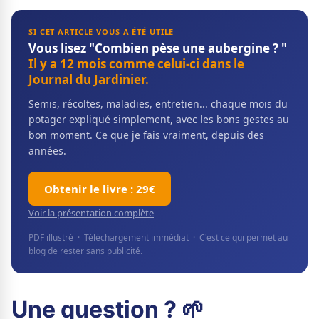
SI CET ARTICLE VOUS A ÉTÉ UTILE
Vous lisez "Combien pèse une aubergine ? "
Il y a 12 mois comme celui-ci dans le
Journal du Jardinier.
Semis, récoltes, maladies, entretien... chaque mois du
potager expliqué simplement, avec les bons gestes au
bon moment. Ce que je fais vraiment, depuis des
années.
Obtenir le livre : 29€
Voir la présentation complète
PDF illustré · Téléchargement immédiat · C'est ce qui permet au
blog de rester sans publicité.
Une question ? 🌱