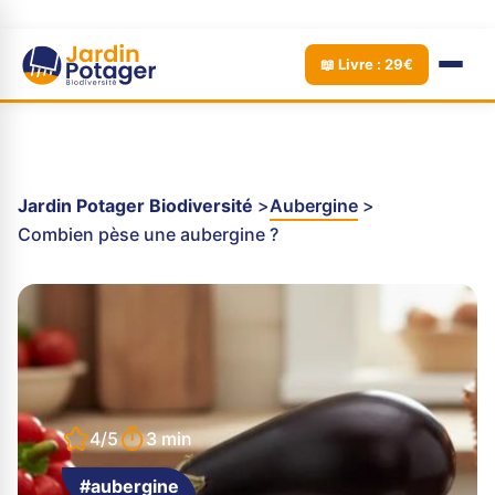
📖 Livre : 29€
Jardin Potager Biodiversité
Aubergine
Combien pèse une aubergine ?
4/5
3 min
#aubergine