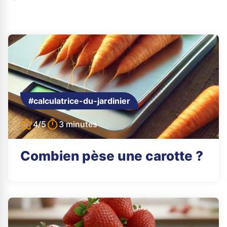
#calculatrice-du-jardinier
4/5
3 minutes
Combien pèse une carotte ?