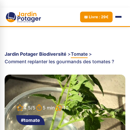
📖 Livre : 29€
Jardin Potager Biodiversité
Tomate
Comment replanter les gourmands des tomates ?
10
4.5/5
5 min
#tomate