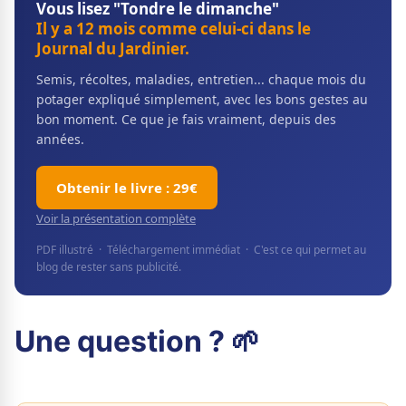
Vous lisez "Tondre le dimanche"
Il y a 12 mois comme celui-ci dans le
Journal du Jardinier.
Semis, récoltes, maladies, entretien... chaque mois du
potager expliqué simplement, avec les bons gestes au
bon moment. Ce que je fais vraiment, depuis des
années.
Obtenir le livre : 29€
Voir la présentation complète
PDF illustré · Téléchargement immédiat · C'est ce qui permet au
blog de rester sans publicité.
Une question ? 🌱