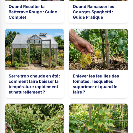
Quand Récolter la
Quand Ramasser les
Betterave Rouge : Guide
Courges Spaghetti :
Complet
Guide Pratique
Serre trop chaude en été :
Enlever les feuilles des
comment faire baisser la
tomates : lesquelles
température rapidement
supprimer et quand le
et naturellement ?
faire ?