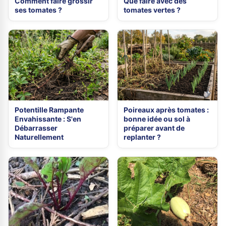
Comment faire grossir
Que faire avec des
ses tomates ?
tomates vertes ?
Potentille Rampante
Poireaux après tomates :
Envahissante : S'en
bonne idée ou sol à
Débarrasser
préparer avant de
Naturellement
replanter ?