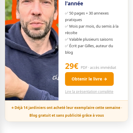
l'année
✅ 50 pages + 30 annexes
pratiques
✅ Mois par mois, du semis à la
récolte
✅ Valable plusieurs saisons
✅ Écrit par Gilles, auteur du
blog
29€
PDF · accès immédiat
Obtenir le livre →
Lire la présentation complète
⭐ Déjà 14 jardiniers ont acheté leur exemplaire cette semaine ·
Blog gratuit et sans publicité grâce à vous