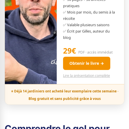
pratiques
✅ Mois par mois, du semis à la
récolte
✅ Valable plusieurs saisons
✅ Écrit par Gilles, auteur du
blog
29€
PDF · accès immédiat
Obtenir le livre →
Lire la présentation complète
⭐ Déjà 14 jardiniers ont acheté leur exemplaire cette semaine ·
Blog gratuit et sans publicité grâce à vous
Comprendre le gel pour