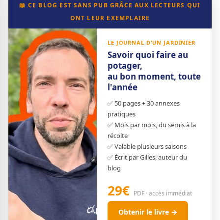
📖 CE BLOG EST SANS PUB GRÂCE AUX LECTEURS QUI
ONT LEUR EXEMPLAIRE
LE JOURNAL D'UN JARDINIER
Savoir quoi faire au
potager,
au bon moment, toute
l'année
✅ 50 pages + 30 annexes
pratiques
✅ Mois par mois, du semis à la
récolte
✅ Valable plusieurs saisons
✅ Écrit par Gilles, auteur du
blog
29€
PDF · accès immédiat
Obtenir le livre →