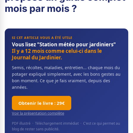
mois par mois ?
SI CET ARTICLE VOUS A ÉTÉ UTILE
Vous lisez "Station météo pour jardiniers"
Il y a 12 mois comme celui-ci dans le
Journal du Jardinier.
Semis, récoltes, maladies, entretien... chaque mois du
potager expliqué simplement, avec les bons gestes au
bon moment. Ce que je fais vraiment, depuis des
années.
Obtenir le livre : 29€
Voir la présentation complète
PDF illustré · Téléchargement immédiat · C'est ce qui permet au
blog de rester sans publicité.