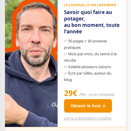
LE JOURNAL D'UN JARDINIER
Savoir quoi faire au
potager,
au bon moment, toute
l'année
✅ 50 pages + 30 annexes
pratiques
✅ Mois par mois, du semis à la
récolte
✅ Valable plusieurs saisons
✅ Écrit par Gilles, auteur du
blog
29€
PDF · accès immédiat
Obtenir le livre →
Lire la présentation complète