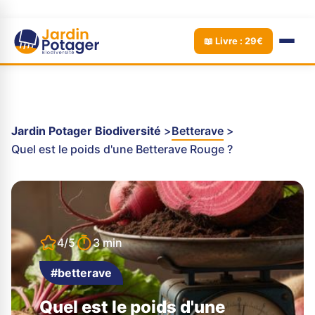
📖 Livre : 29€
Jardin Potager Biodiversité
Betterave
Quel est le poids d'une Betterave Rouge ?
4/5
3 min
#betterave
Quel est le poids d'une