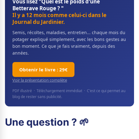
Vous lisez "Quel est le poids d'une
Betterave Rouge ? "
Il y a 12 mois comme celui-ci dans le
Journal du Jardinier.
Semis, récoltes, maladies, entretien... chaque mois du
potager expliqué simplement, avec les bons gestes au
bon moment. Ce que je fais vraiment, depuis des
années.
Obtenir le livre : 29€
Voir la présentation complète
PDF illustré · Téléchargement immédiat · C'est ce qui permet au
blog de rester sans publicité.
Une question ? 🌱