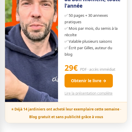
l'année
✅ 50 pages + 30 annexes
pratiques
✅ Mois par mois, du semis à la
récolte
✅ Valable plusieurs saisons
✅ Écrit par Gilles, auteur du
blog
29€
PDF · accès immédiat
Obtenir le livre →
Lire la présentation complète
⭐ Déjà 14 jardiniers ont acheté leur exemplaire cette semaine ·
Blog gratuit et sans publicité grâce à vous