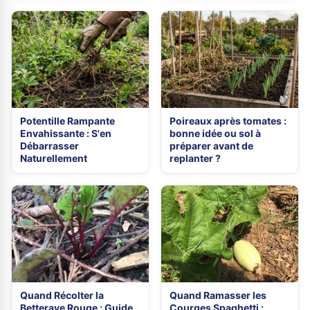
Potentille Rampante
Poireaux après tomates :
Envahissante : S'en
bonne idée ou sol à
Débarrasser
préparer avant de
Naturellement
replanter ?
Quand Récolter la
Quand Ramasser les
Betterave Rouge : Guide
Courges Spaghetti :