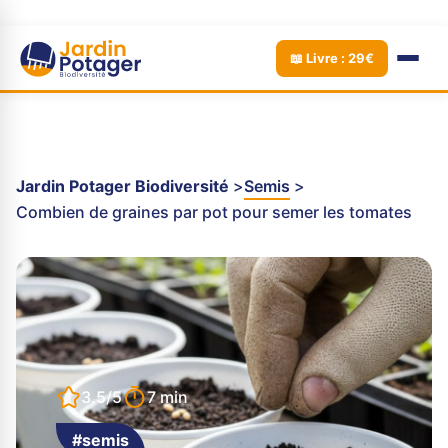
📖 Livre : 29€
Jardin Potager Biodiversité
Semis
Combien de graines par pot pour semer les tomates
3.5/5
7 min
#semis