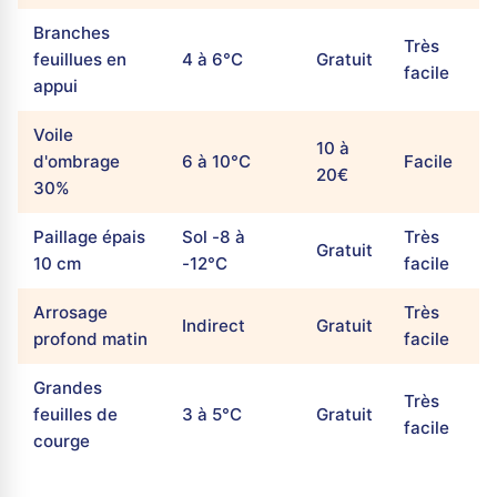
Branches
Très
feuillues en
4 à 6°C
Gratuit
facile
appui
Voile
10 à
d'ombrage
6 à 10°C
Facile
20€
30%
Paillage épais
Sol -8 à
Très
Gratuit
10 cm
-12°C
facile
Arrosage
Très
Indirect
Gratuit
profond matin
facile
Grandes
Très
feuilles de
3 à 5°C
Gratuit
facile
courge