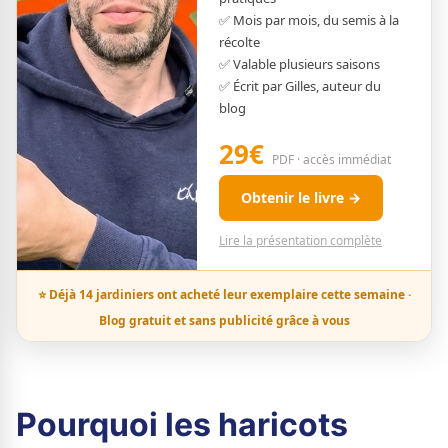
✅ Mois par mois, du semis à la
récolte
✅ Valable plusieurs saisons
✅ Écrit par Gilles, auteur du
blog
29€
PDF · accès immédiat
Obtenir le livre →
Lire la présentation complète
⭐ Déjà 14 jardiniers ont acheté leur exemplaire cette semaine ·
Blog gratuit et sans publicité grâce à vous
Pourquoi les haricots