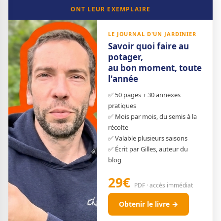
ONT LEUR EXEMPLAIRE
LE JOURNAL D'UN JARDINIER
Savoir quoi faire au
potager,
au bon moment, toute
l'année
✅ 50 pages + 30 annexes
pratiques
✅ Mois par mois, du semis à la
récolte
✅ Valable plusieurs saisons
✅ Écrit par Gilles, auteur du
blog
29€
PDF · accès immédiat
Obtenir le livre →