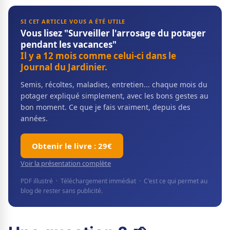
SI CET ARTICLE VOUS A ÉTÉ UTILE
Vous lisez "Surveiller l'arrosage du potager
pendant les vacances"
Il y a 12 mois comme celui-ci dans le
Journal du Jardinier.
Semis, récoltes, maladies, entretien... chaque mois du
potager expliqué simplement, avec les bons gestes au
bon moment. Ce que je fais vraiment, depuis des
années.
Obtenir le livre : 29€
Voir la présentation complète
PDF illustré · Téléchargement immédiat · C'est ce qui permet au
blog de rester sans publicité.