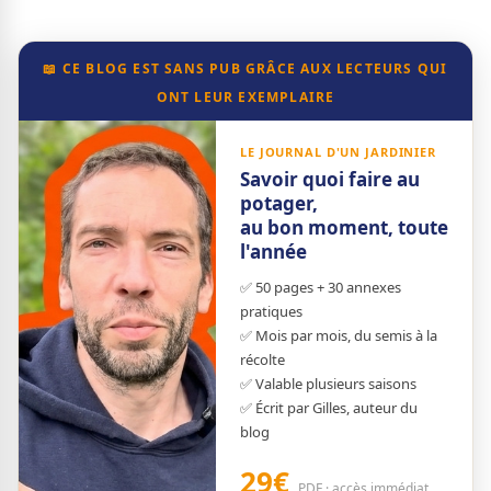
📖 CE BLOG EST SANS PUB GRÂCE AUX LECTEURS QUI
ONT LEUR EXEMPLAIRE
LE JOURNAL D'UN JARDINIER
Savoir quoi faire au
potager,
au bon moment, toute
l'année
✅ 50 pages + 30 annexes
pratiques
✅ Mois par mois, du semis à la
récolte
✅ Valable plusieurs saisons
✅ Écrit par Gilles, auteur du
blog
29€
PDF · accès immédiat