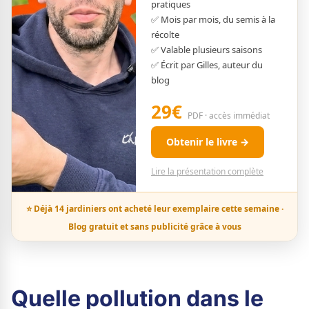
pratiques
✅ Mois par mois, du semis à la
récolte
✅ Valable plusieurs saisons
✅ Écrit par Gilles, auteur du
blog
29€
PDF · accès immédiat
Obtenir le livre →
Lire la présentation complète
⭐ Déjà 14 jardiniers ont acheté leur exemplaire cette semaine ·
Blog gratuit et sans publicité grâce à vous
Quelle pollution dans le