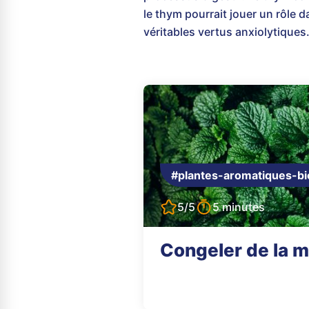
le thym pourrait jouer un rôle da
véritables vertus anxiolytiques
#plantes-aromatiques-bi
5/5
5 minutes
Congeler de la 