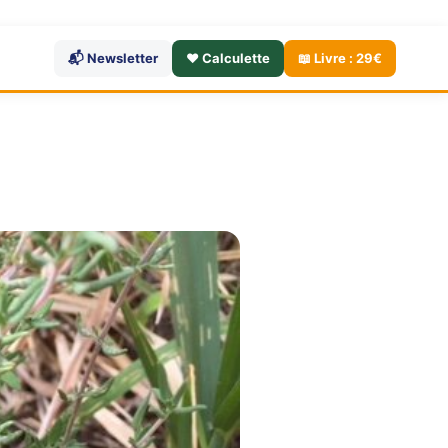
📬 Newsletter
❤️ Calculette
📖 Livre : 29€