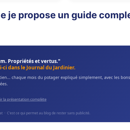
e je propose un guide comple
ym. Propriétés et vertus."
-ci dans le Journal du Jardinier.
retien... chaque mois du potager expliqué simplement, avec les bo
ées.
ir la présentation complète
 · C'est ce qui permet au blog de rester sans publicité.