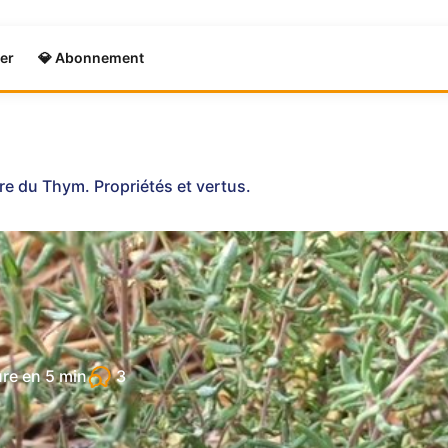
er
💎 Abonnement
re du Thym. Propriétés et vertus.
3
ure en
5 min