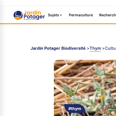
Sujets
Permaculture
Recherch
Jardin Potager Biodiversité
Thym
Cultu
4.4/5
(41 avis)
Lect
#thym