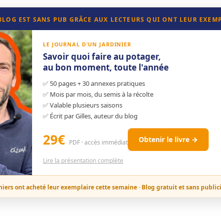
 BLOG EST SANS PUB GRÂCE AUX LECTEURS QUI ONT LEUR EXEM
LE JOURNAL D'UN JARDINIER
Savoir quoi faire au potager,
au bon moment, toute l'année
✅ 50 pages + 30 annexes pratiques
✅ Mois par mois, du semis à la récolte
✅ Valable plusieurs saisons
✅ Écrit par Gilles, auteur du blog
29€
Obtenir le livre →
PDF · accès immédiat
Lire la présentation complète
niers ont acheté leur exemplaire cette semaine · Blog gratuit et sans public