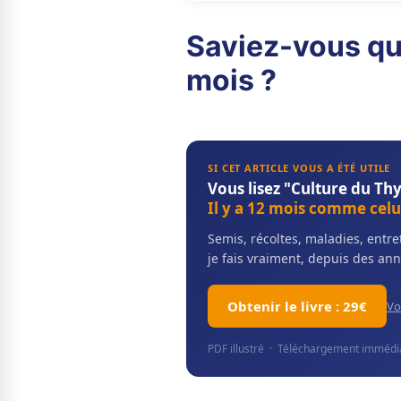
Saviez-vous qu
mois ?
SI CET ARTICLE VOUS A ÉTÉ UTILE
Vous lisez "Culture du Th
Il y a 12 mois comme celui
Semis, récoltes, maladies, ent
je fais vraiment, depuis des ann
Obtenir le livre : 29€
Vo
PDF illustré · Téléchargement immédiat