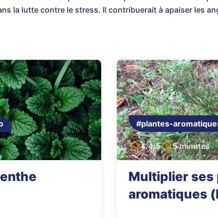
ns la lutte contre le stress. Il contribuerait à apaiser les 
.
o
#plantes-aromatique
4.4/5
5 minutes
menthe
Multiplier ses
aromatiques (