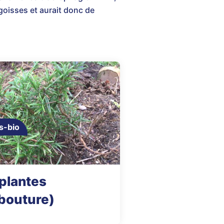
angoisses et aurait donc de
s-bio
 plantes
bouture)