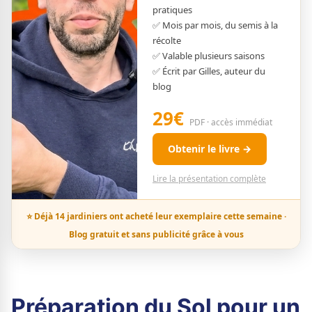
pratiques
✅ Mois par mois, du semis à la
récolte
✅ Valable plusieurs saisons
✅ Écrit par Gilles, auteur du
blog
29€
PDF · accès immédiat
Obtenir le livre →
Lire la présentation complète
⭐ Déjà 14 jardiniers ont acheté leur exemplaire cette semaine ·
Blog gratuit et sans publicité grâce à vous
Préparation du Sol pour un