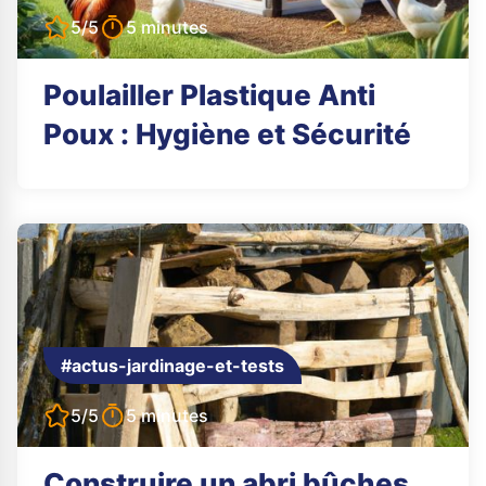
5/5
5 minutes
Poulailler Plastique Anti
Poux : Hygiène et Sécurité
#actus-jardinage-et-tests
5/5
5 minutes
Construire un abri bûches