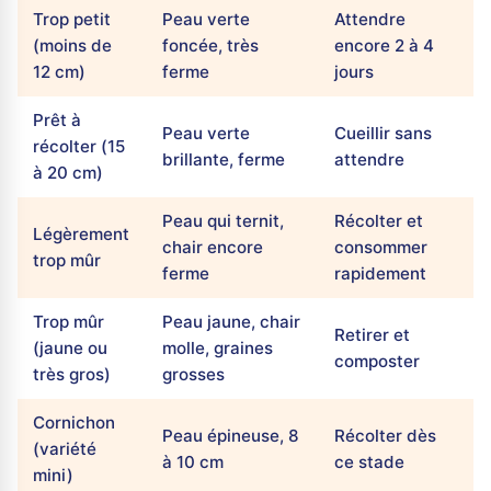
Trop petit
Peau verte
Attendre
(moins de
foncée, très
encore 2 à 4
12 cm)
ferme
jours
Prêt à
Peau verte
Cueillir sans
récolter (15
brillante, ferme
attendre
à 20 cm)
Peau qui ternit,
Récolter et
Légèrement
chair encore
consommer
trop mûr
ferme
rapidement
Trop mûr
Peau jaune, chair
Retirer et
(jaune ou
molle, graines
composter
très gros)
grosses
Cornichon
Peau épineuse, 8
Récolter dès
(variété
à 10 cm
ce stade
mini)