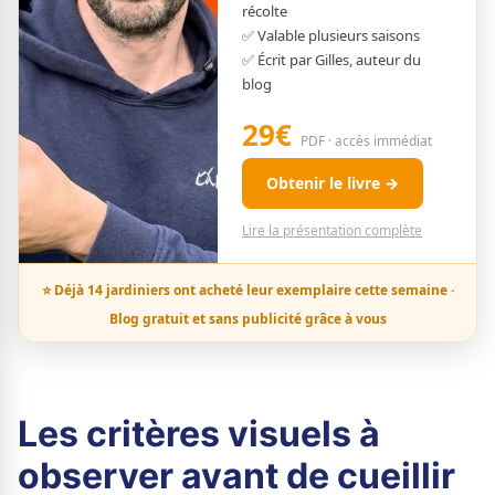
récolte
✅ Valable plusieurs saisons
✅ Écrit par Gilles, auteur du
blog
29€
PDF · accès immédiat
Obtenir le livre →
Lire la présentation complète
⭐ Déjà 14 jardiniers ont acheté leur exemplaire cette semaine ·
Blog gratuit et sans publicité grâce à vous
Les critères visuels à
observer avant de cueillir