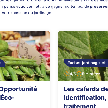
urrez garder l'ordre et la fonctionnalité dans votre espac
en pensé vous permettra de gagner du temps, de
préserver
 votre passion du jardinage.
s
#actus-jardinage-et-
4/5
5 minutes
L'Opportunité
Les cafards de 
 Éco-
identification,
traitement