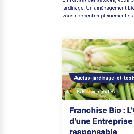
En suivant ces astuces, vous po
jardinage. Un aménagement bi
vous concentrer pleinement sur
#actus-jardinage-et-test
5/5
5 minutes
Franchise Bio : 
d'une Entreprise
responsable