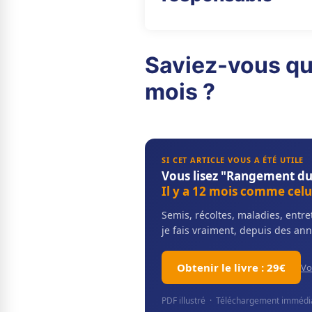
Saviez-vous qu
mois ?
SI CET ARTICLE VOUS A ÉTÉ UTILE
Vous lisez "Rangement du
Il y a 12 mois comme celui
Semis, récoltes, maladies, ent
je fais vraiment, depuis des ann
Obtenir le livre : 29€
Vo
PDF illustré · Téléchargement immédiat