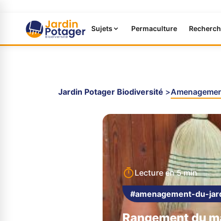
Sujets
Permaculture
Recherch
Jardin Potager Biodiversité
Amenagement
Lecture en
5 min
#amenagement-du-jar
Rangement du mat