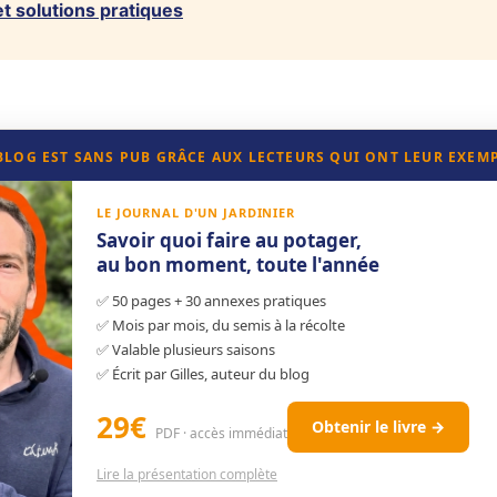
t solutions pratiques
 BLOG EST SANS PUB GRÂCE AUX LECTEURS QUI ONT LEUR EXEM
LE JOURNAL D'UN JARDINIER
Savoir quoi faire au potager,
au bon moment, toute l'année
✅ 50 pages + 30 annexes pratiques
✅ Mois par mois, du semis à la récolte
✅ Valable plusieurs saisons
✅ Écrit par Gilles, auteur du blog
29€
Obtenir le livre →
PDF · accès immédiat
Lire la présentation complète