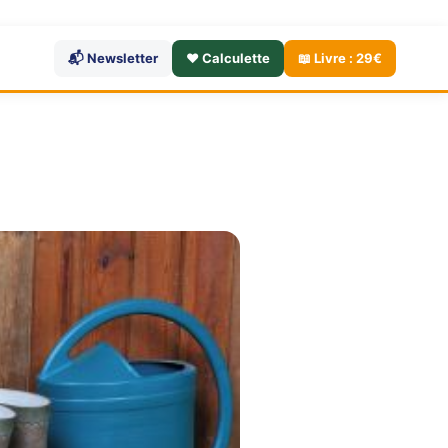
📬 Newsletter
❤️ Calculette
📖 Livre : 29€