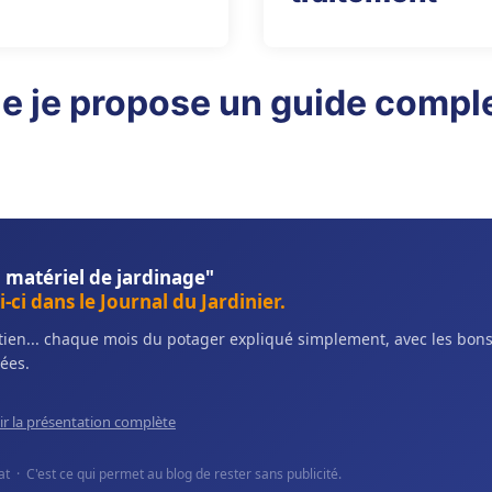
e je propose un guide comple
 matériel de jardinage"
-ci dans le Journal du Jardinier.
retien... chaque mois du potager expliqué simplement, avec les bo
ées.
ir la présentation complète
 · C'est ce qui permet au blog de rester sans publicité.