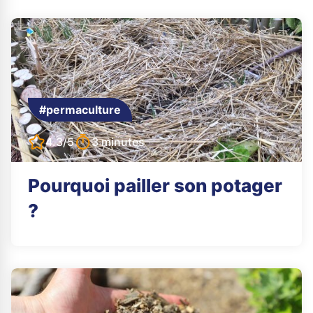
#permaculture
4.3/5
3 minutes
Pourquoi pailler son potager
?