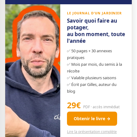
LE JOURNAL D'UN JARDINIER
Savoir quoi faire au
potager,
au bon moment, toute
l'année
✅ 50 pages + 30 annexes
pratiques
✅ Mois par mois, du semis à la
récolte
✅ Valable plusieurs saisons
✅ Écrit par Gilles, auteur du
blog
29€
PDF · accès immédiat
Obtenir le livre →
Lire la présentation complète