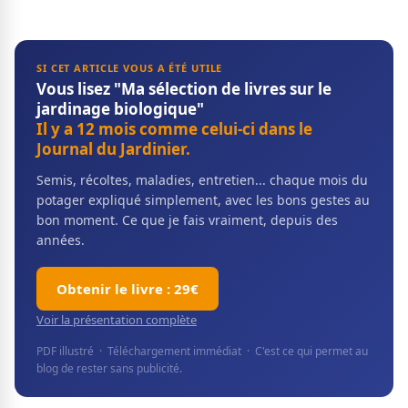
SI CET ARTICLE VOUS A ÉTÉ UTILE
Vous lisez "Ma sélection de livres sur le
jardinage biologique"
Il y a 12 mois comme celui-ci dans le
Journal du Jardinier.
Semis, récoltes, maladies, entretien... chaque mois du
potager expliqué simplement, avec les bons gestes au
bon moment. Ce que je fais vraiment, depuis des
années.
Obtenir le livre : 29€
Voir la présentation complète
PDF illustré · Téléchargement immédiat · C'est ce qui permet au
blog de rester sans publicité.