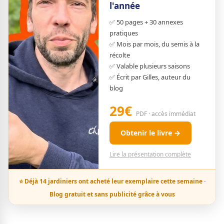
l'année
✅ 50 pages + 30 annexes
pratiques
✅ Mois par mois, du semis à la
récolte
✅ Valable plusieurs saisons
✅ Écrit par Gilles, auteur du
blog
29€
PDF · accès immédiat
Obtenir le livre →
Lire la présentation complète
⭐ Déjà 14 jardiniers ont acheté leur exemplaire cette semaine ·
Blog gratuit et sans publicité grâce à vous