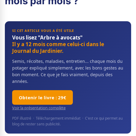
mois par mois ?
SI CET ARTICLE VOUS A ÉTÉ UTILE
Vous lisez "Arbre à avocats"
Il y a 12 mois comme celui-ci dans le
Journal du Jardinier.
Semis, récoltes, maladies, entretien... chaque mois du
potager expliqué simplement, avec les bons gestes au
bon moment. Ce que je fais vraiment, depuis des
années.
Obtenir le livre : 29€
Voir la présentation complète
PDF illustré · Téléchargement immédiat · C'est ce qui permet au
blog de rester sans publicité.