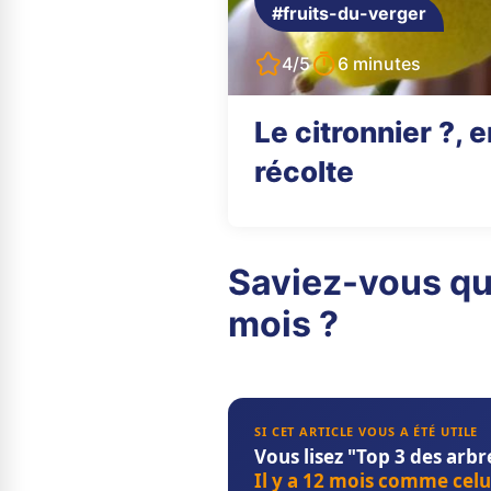
#fruits-du-verger
4/5
6 minutes
Le citronnier ?, e
récolte
Saviez-vous qu
mois ?
SI CET ARTICLE VOUS A ÉTÉ UTILE
Vous lisez "Top 3 des arbr
Il y a 12 mois comme celui