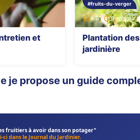
#fruits-du-verger
4.2/5
6 minutes
ntretien et
Plantation des
jardinière
e je propose un guide comple
es fruitiers à avoir dans son potager"
-ci dans le Journal du Jardinier.