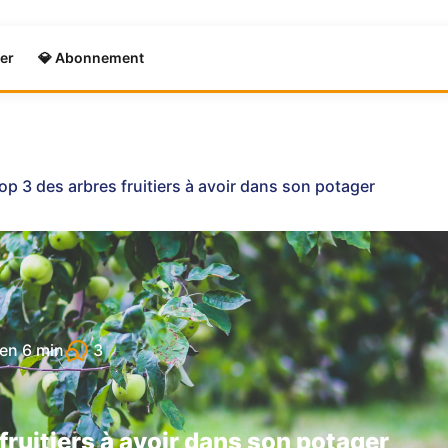
er
💎 Abonnement
op 3 des arbres fruitiers à avoir dans son potager
3
 en
6 min
fruitiers à avoir dans son potager