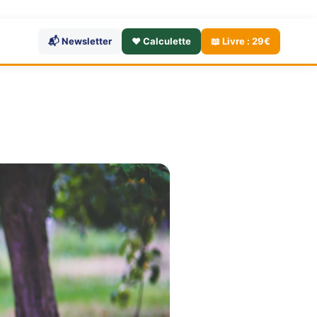
📬 Newsletter
❤️ Calculette
📖 Livre : 29€