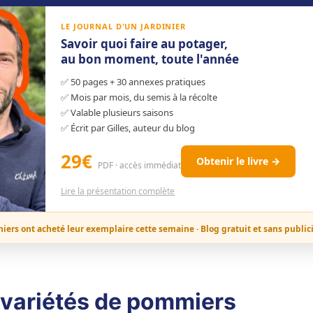
LE JOURNAL D'UN JARDINIER
Savoir quoi faire au potager,
au bon moment, toute l'année
✅ 50 pages + 30 annexes pratiques
✅ Mois par mois, du semis à la récolte
✅ Valable plusieurs saisons
✅ Écrit par Gilles, auteur du blog
29€
Obtenir le livre →
PDF · accès immédiat
Lire la présentation complète
niers ont acheté leur exemplaire cette semaine · Blog gratuit et sans public
s variétés de pommiers