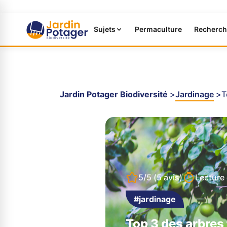
Sujets
Permaculture
Recherch
Jardin Potager Biodiversité
Jardinage
T
5/5
(5 avis)
Lecture
#jardinage
Top 3 des arbres 