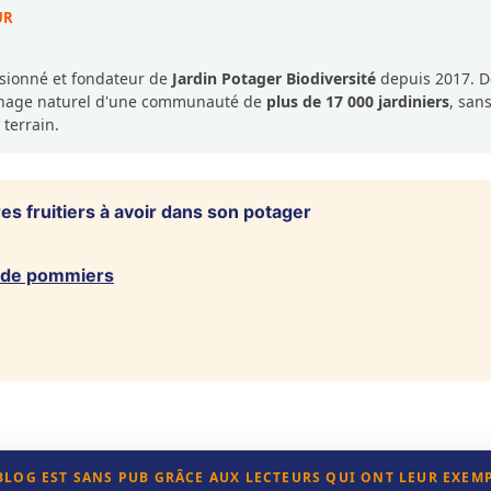
UR
ssionné et fondateur de
Jardin Potager Biodiversité
depuis 2017. De
dinage naturel d'une communauté de
plus de 17 000 jardiniers
, san
 terrain.
s fruitiers à avoir dans son potager
s de pommiers
 BLOG EST SANS PUB GRÂCE AUX LECTEURS QUI ONT LEUR EXEM