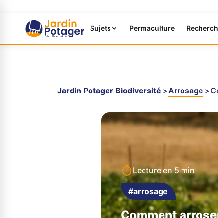
Sujets
Permaculture
Recherch
Jardin Potager Biodiversité
Arrosage
C
Lecture en
5 min
#arrosage
Comment arroser 