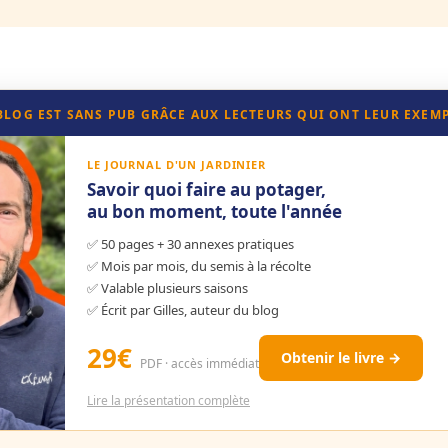
 BLOG EST SANS PUB GRÂCE AUX LECTEURS QUI ONT LEUR EXEM
LE JOURNAL D'UN JARDINIER
Savoir quoi faire au potager,
au bon moment, toute l'année
✅ 50 pages + 30 annexes pratiques
✅ Mois par mois, du semis à la récolte
✅ Valable plusieurs saisons
✅ Écrit par Gilles, auteur du blog
29€
Obtenir le livre →
PDF · accès immédiat
Lire la présentation complète