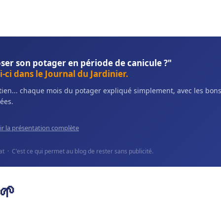
ser son potager en période de canicule ?"
-ci dans le Journal du Jardinier.
retien... chaque mois du potager expliqué simplement, avec les bo
ées.
ir la présentation complète
 · C'est ce qui permet au blog de rester sans publicité.
🌱