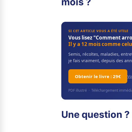
mois ?
SI CET ARTICLE VOUS A ÉTÉ UTILE
Vous lisez "Comment arro
Il y a 12 mois comme celui
Semis, récoltes, maladies, ent
je fais vraiment, depuis des ann
Obtenir le livre : 29€
Vo
PDF illustré · Téléchargement immédiat
Une question ? 