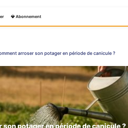
er
💎 Abonnement
omment arroser son potager en période de canicule ?
son potager en période de canicule ?