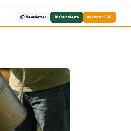
📬 Newsletter
❤️ Calculette
📖 Livre : 29€