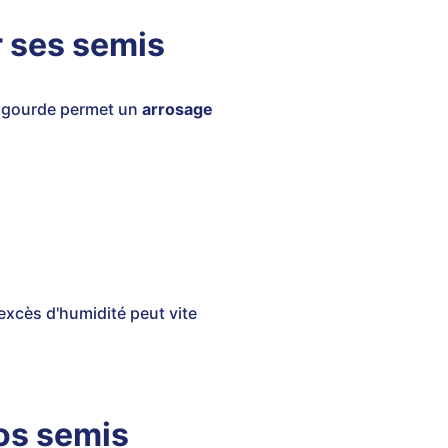
r ses semis
e gourde permet un
arrosage
'excès d'humidité peut vite
os semis