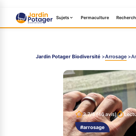
Sujets
Permaculture
Recherch
Jardin Potager Biodiversité
Arrosage
Ar
3.7/5
(46 avis)
Lect
#arrosage