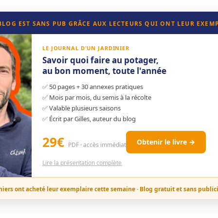
 BLOG EST SANS PUB GRÂCE AUX LECTEURS QUI ONT LEUR EXEM
LE JOURNAL D'UN JARDINIER
Savoir quoi faire au potager,
au bon moment, toute l'année
✅ 50 pages + 30 annexes pratiques
✅ Mois par mois, du semis à la récolte
✅ Valable plusieurs saisons
✅ Écrit par Gilles, auteur du blog
29€
Obtenir le livre →
PDF · accès immédiat
Lire la présentation complète
niers ont acheté leur exemplaire cette semaine · Blog gratuit et sans public