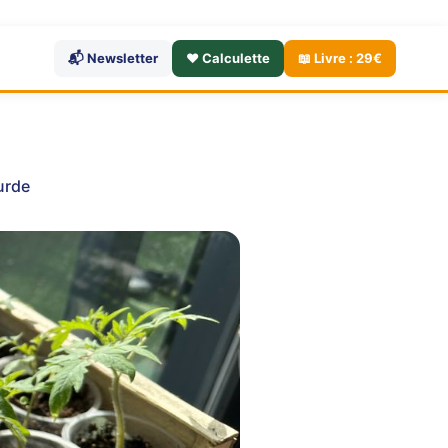
📬 Newsletter
❤️ Calculette
📖 Livre : 29€
urde