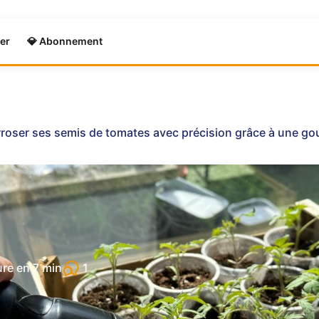
er
💎 Abonnement
roser ses semis de tomates avec précision grâce à une go
1
ure en
7 min