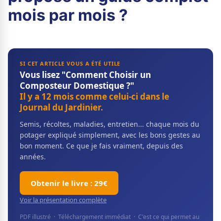
mois par mois ?
SI CET ARTICLE VOUS A ÉTÉ UTILE
Vous lisez "Comment Choisir un
Composteur Domestique ?"
Il y a 12 mois comme celui-ci dans le
Journal du Jardinier.
Semis, récoltes, maladies, entretien... chaque mois du
potager expliqué simplement, avec les bons gestes au
bon moment. Ce que je fais vraiment, depuis des
années.
Obtenir le livre : 29€
Voir la présentation complète
PDF illustré · Téléchargement immédiat · C'est ce qui permet au