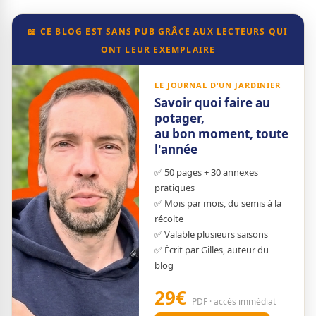
📖 CE BLOG EST SANS PUB GRÂCE AUX LECTEURS QUI
ONT LEUR EXEMPLAIRE
LE JOURNAL D'UN JARDINIER
Savoir quoi faire au
potager,
au bon moment, toute
l'année
✅ 50 pages + 30 annexes
pratiques
✅ Mois par mois, du semis à la
récolte
✅ Valable plusieurs saisons
✅ Écrit par Gilles, auteur du
blog
29€
PDF · accès immédiat