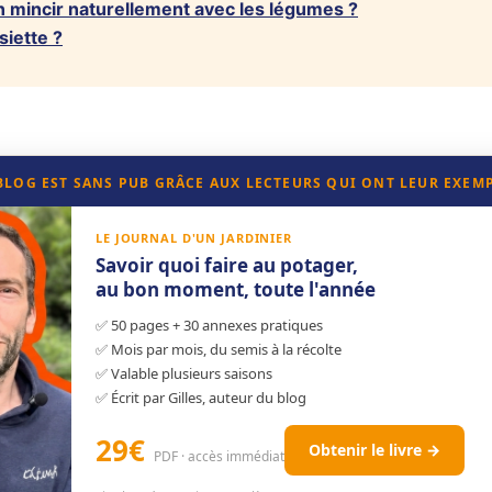
 mincir naturellement avec les légumes ?
siette ?
 BLOG EST SANS PUB GRÂCE AUX LECTEURS QUI ONT LEUR EXEM
LE JOURNAL D'UN JARDINIER
Savoir quoi faire au potager,
au bon moment, toute l'année
✅ 50 pages + 30 annexes pratiques
✅ Mois par mois, du semis à la récolte
✅ Valable plusieurs saisons
✅ Écrit par Gilles, auteur du blog
29€
Obtenir le livre →
PDF · accès immédiat