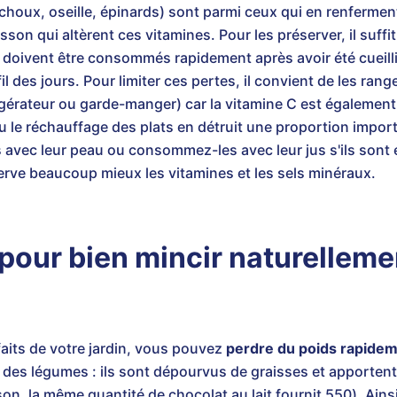
 (choux, oseille, épinards) sont parmi ceux qui en renferment
sson qui altèrent ces vitamines. Pour les préserver, il suff
 doivent être consommés rapidement après avoir été cueillis
l des jours. Pour limiter ces pertes, il convient de les rang
érateur ou garde-manger) car la vitamine C est également s
ou le réchauffage des plats en détruit une proportion impor
s avec leur peau ou consommez-les avec leur jus s'ils sont
erve beaucoup mieux les vitamines et les sels minéraux.
pour bien mincir naturelleme
faits de votre jardin, vous pouvez
perdre du poids rapidem
 des légumes : ils sont dépourvus de graisses et apportent 
on, la même quantité de chocolat au lait fournit 550). Ainsi,