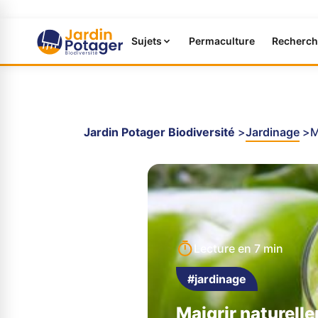
Sujets
Permaculture
Recherch
Jardin Potager Biodiversité
Jardinage
M
Lecture en
7 min
#jardinage
Maigrir naturell