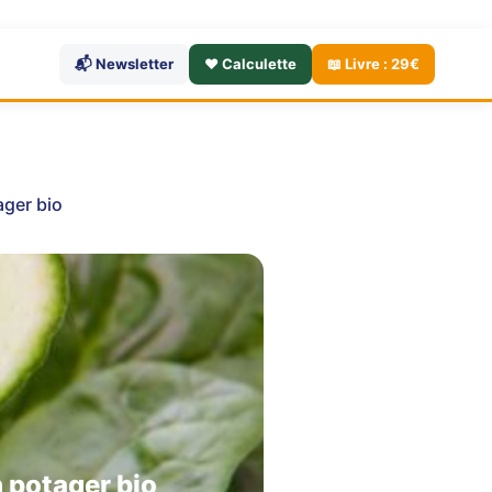
📬 Newsletter
❤️ Calculette
📖 Livre : 29€
ager bio
 potager bio