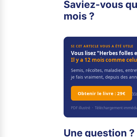
Saviez-vous qu
mois ?
SI CET ARTICLE VOUS A ÉTÉ UTILE
Vous lisez "Herbes folles 
Il y a 12 mois comme celui
Semis, récoltes, maladies, ent
je fais vraiment, depuis des ann
Obtenir le livre : 29€
Vo
PDF illustré · Téléchargement immédiat
Une question ? 