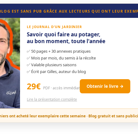
 BLOG EST SANS PUB GRÂCE AUX LECTEURS QUI ONT LEUR EXEM
LE JOURNAL D'UN JARDINIER
Savoir quoi faire au potager,
au bon moment, toute l'année
✅ 50 pages + 30 annexes pratiques
✅ Mois par mois, du semis à la récolte
✅ Valable plusieurs saisons
✅ Écrit par Gilles, auteur du blog
29€
Obtenir le livre →
PDF · accès immédiat
Lire la présentation complète
niers ont acheté leur exemplaire cette semaine · Blog gratuit et sans public