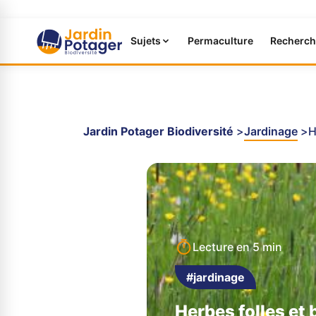
Sujets
Permaculture
Recherch
Jardin Potager Biodiversité
Jardinage
H
Lecture en
5 min
#jardinage
Herbes folles et 