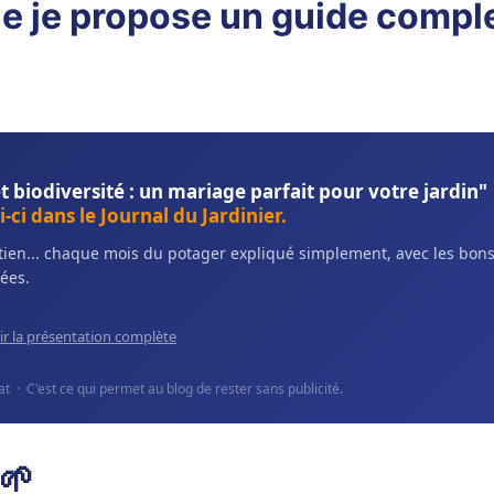
e je propose un guide comple
et biodiversité : un mariage parfait pour votre jardin"
-ci dans le Journal du Jardinier.
retien... chaque mois du potager expliqué simplement, avec les bo
ées.
ir la présentation complète
 · C'est ce qui permet au blog de rester sans publicité.
🌱