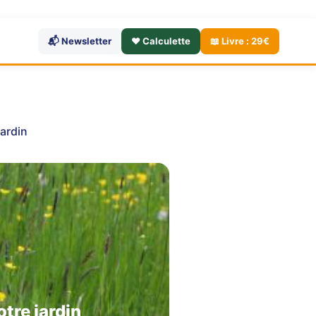
📬 Newsletter
❤️ Calculette
📖 Livre : 29€
jardin
otre jardin