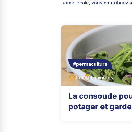
faune locale, vous contribuez à 
#permaculture
5/5
5 minutes
La consoude pour
potager et garder