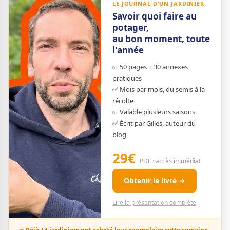
LE JOURNAL D'UN JARDINIER
Savoir quoi faire au
potager,
au bon moment, toute
l'année
✅ 50 pages + 30 annexes
pratiques
✅ Mois par mois, du semis à la
récolte
✅ Valable plusieurs saisons
✅ Écrit par Gilles, auteur du
blog
29€
PDF · accès immédiat
Obtenir le livre →
Lire la présentation complète