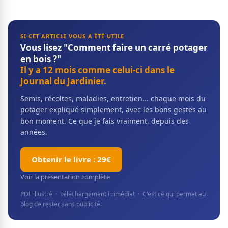
SI CET ARTICLE VOUS A ÉTÉ UTILE
Vous lisez "Comment faire un carré potager
en bois ?"
Il y a 12 mois comme celui-ci dans le
Journal du Jardinier.
Semis, récoltes, maladies, entretien... chaque mois du
potager expliqué simplement, avec les bons gestes au
bon moment. Ce que je fais vraiment, depuis des
années.
Obtenir le livre : 29€
Voir la présentation complète
PDF illustré · Téléchargement immédiat · C'est ce qui permet au
blog de rester sans publicité.