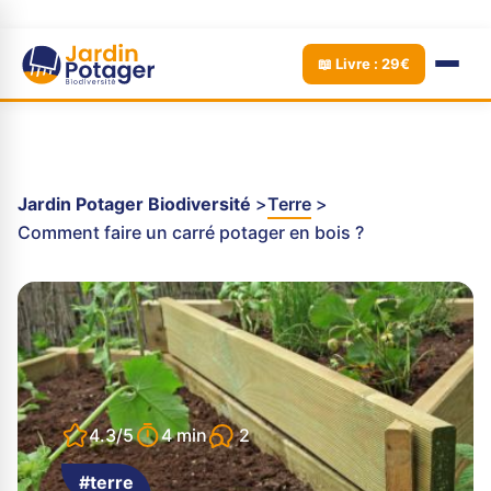
📖 Livre : 29€
Jardin Potager Biodiversité
Terre
Comment faire un carré potager en bois ?
2
4.3/5
4 min
#terre