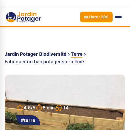
📖 Livre : 29€
Jardin Potager Biodiversité
Terre
Fabriquer un bac potager soi-même
14
4.6/5
8 min
#terre