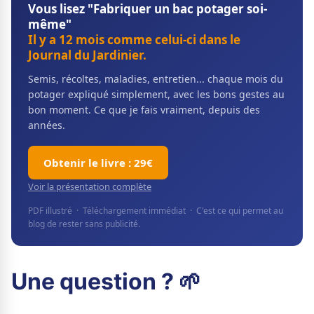
Vous lisez "Fabriquer un bac potager soi-
même"
Il y a 12 mois comme celui-ci dans le
Journal du Jardinier.
Semis, récoltes, maladies, entretien... chaque mois du
potager expliqué simplement, avec les bons gestes au
bon moment. Ce que je fais vraiment, depuis des
années.
Obtenir le livre : 29€
Voir la présentation complète
PDF illustré · Téléchargement immédiat · C'est ce qui permet au
blog de rester sans publicité.
Une question ? 🌱