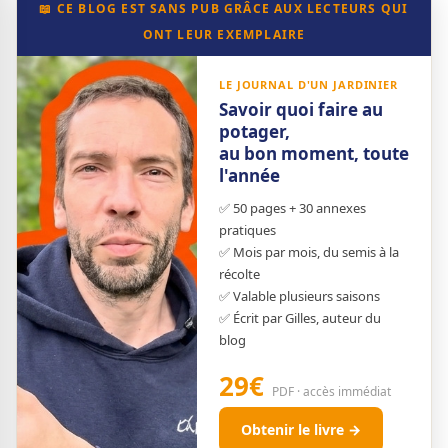
📖 CE BLOG EST SANS PUB GRÂCE AUX LECTEURS QUI
ONT LEUR EXEMPLAIRE
LE JOURNAL D'UN JARDINIER
Savoir quoi faire au
potager,
au bon moment, toute
l'année
✅ 50 pages + 30 annexes
pratiques
✅ Mois par mois, du semis à la
récolte
✅ Valable plusieurs saisons
✅ Écrit par Gilles, auteur du
blog
29€
PDF · accès immédiat
Obtenir le livre →