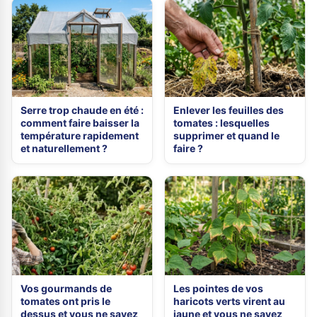
Serre trop chaude en été :
Enlever les feuilles des
comment faire baisser la
tomates : lesquelles
température rapidement
supprimer et quand le
et naturellement ?
faire ?
Vos gourmands de
Les pointes de vos
tomates ont pris le
haricots verts virent au
dessus et vous ne savez
jaune et vous ne savez