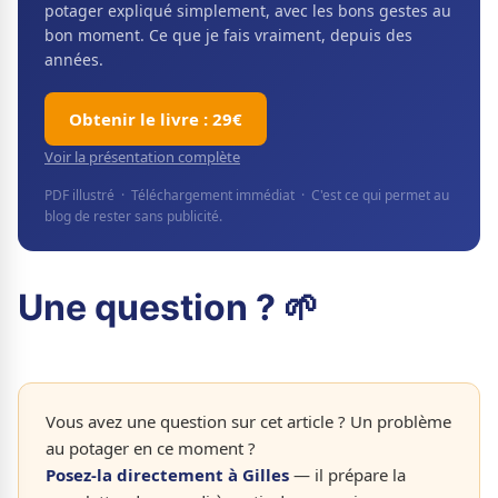
potager expliqué simplement, avec les bons gestes au
bon moment. Ce que je fais vraiment, depuis des
années.
Obtenir le livre : 29€
Voir la présentation complète
PDF illustré · Téléchargement immédiat · C'est ce qui permet au
blog de rester sans publicité.
Une question ? 🌱
Vous avez une question sur cet article ? Un problème
au potager en ce moment ?
Posez-la directement à Gilles
— il prépare la