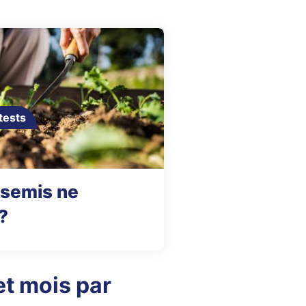
tests
 semis ne
?
t mois par