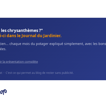
 les chrysanthèmes ?"
-ci dans le Journal du Jardinier.
retien... chaque mois du potager expliqué simplement, avec les bo
ées.
ir la présentation complète
 · C'est ce qui permet au blog de rester sans publicité.
🌱