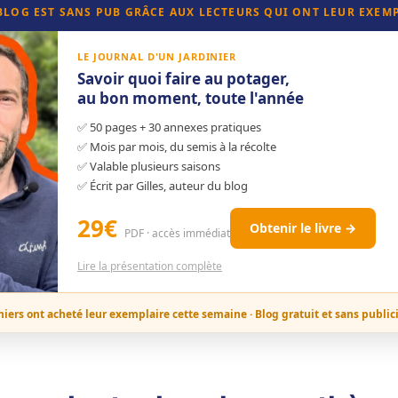
 BLOG EST SANS PUB GRÂCE AUX LECTEURS QUI ONT LEUR EXEM
LE JOURNAL D'UN JARDINIER
Savoir quoi faire au potager,
au bon moment, toute l'année
✅ 50 pages + 30 annexes pratiques
✅ Mois par mois, du semis à la récolte
✅ Valable plusieurs saisons
✅ Écrit par Gilles, auteur du blog
29€
Obtenir le livre →
PDF · accès immédiat
Lire la présentation complète
niers ont acheté leur exemplaire cette semaine · Blog gratuit et sans public