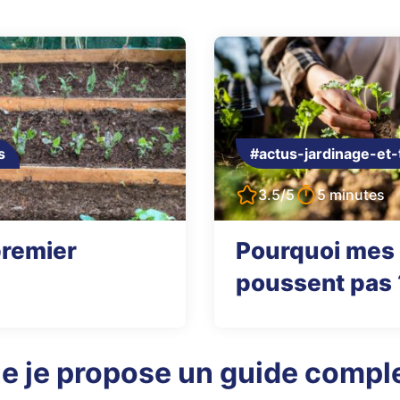
s
#actus-jardinage-et-
3.5/5
5 minutes
premier
Pourquoi mes
poussent pas 
e je propose un guide comple