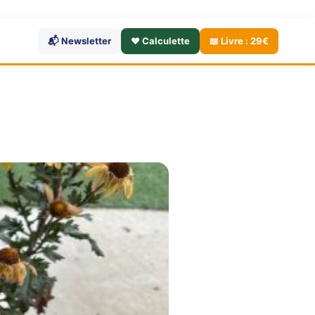
📬 Newsletter
❤️ Calculette
📖 Livre : 29€