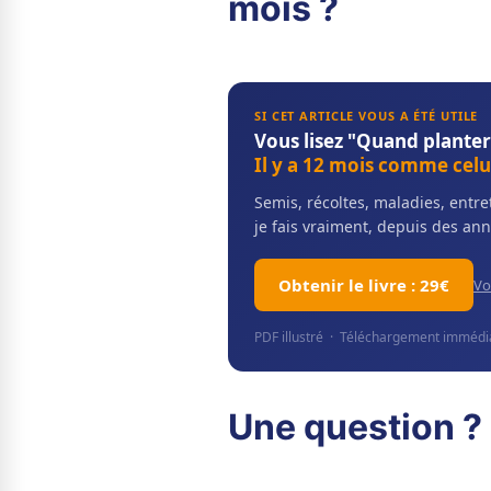
mois ?
SI CET ARTICLE VOUS A ÉTÉ UTILE
Vous lisez "Quand planter
Il y a 12 mois comme celui
Semis, récoltes, maladies, ent
je fais vraiment, depuis des ann
Obtenir le livre : 29€
Vo
PDF illustré · Téléchargement immédiat
Une question ? 