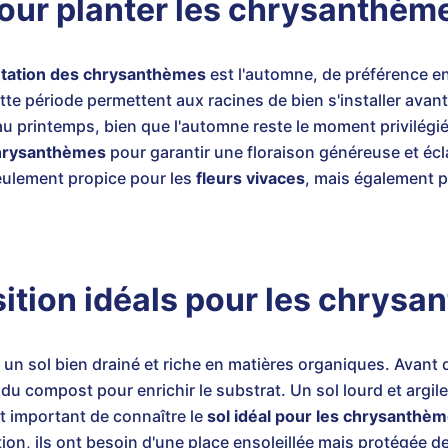
pour planter les chrysanthèm
antation des chrysanthèmes
est l'automne, de préférence e
tte période permettent aux racines de bien s'installer avant 
 printemps, bien que l'automne reste le moment privilégié. 
chrysanthèmes
pour garantir une floraison généreuse et écl
eulement propice pour les
fleurs vivaces
, mais également po
osition idéals pour les chrys
un sol bien drainé et riche en matières organiques. Avant 
er du compost pour enrichir le substrat. Un sol lourd et argil
st important de connaître le
sol idéal pour les chrysanthè
on, ils ont besoin d'une place ensoleillée mais protégée de