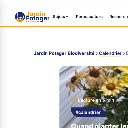
Sujets
Permaculture
Recherch
Jardin Potager Biodiversité
Calendrier
Lecture en
5 min
#calendrier
Quand planter l