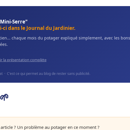
 Mini-Serre"
-ci dans le Journal du Jardinier.
retien... chaque mois du potager expliqué simplement, avec les bo
ées.
ir la présentation complète
 · C'est ce qui permet au blog de rester sans publicité.
🌱
 article ? Un problème au potager en ce moment ?