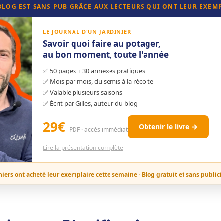
 BLOG EST SANS PUB GRÂCE AUX LECTEURS QUI ONT LEUR EXEM
LE JOURNAL D'UN JARDINIER
Savoir quoi faire au potager,
au bon moment, toute l'année
✅ 50 pages + 30 annexes pratiques
✅ Mois par mois, du semis à la récolte
✅ Valable plusieurs saisons
✅ Écrit par Gilles, auteur du blog
29€
Obtenir le livre →
PDF · accès immédiat
Lire la présentation complète
niers ont acheté leur exemplaire cette semaine · Blog gratuit et sans public