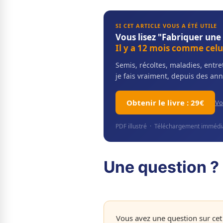
SI CET ARTICLE VOUS A ÉTÉ UTILE
Vous lisez "Fabriquer une
Il y a 12 mois comme celui
Semis, récoltes, maladies, ent
je fais vraiment, depuis des ann
Obtenir le livre : 29€
Vo
PDF illustré · Téléchargement immédiat
Une question ? 
Vous avez une question sur cet