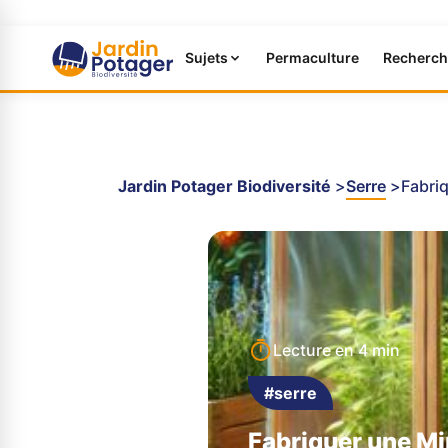
Sujets
Permaculture
Recherch
Jardin Potager Biodiversité
Serre
Fabri
Lecture en
4 min
#serre
Fabriquer une Mi