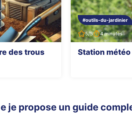
#outils-du-jardinier
5/5
4 minutes
re des trous
Station météo 
e je propose un guide comple