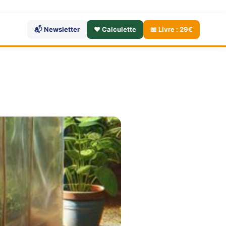
📬 Newsletter
❤️ Calculette
📖 Livre : 29€