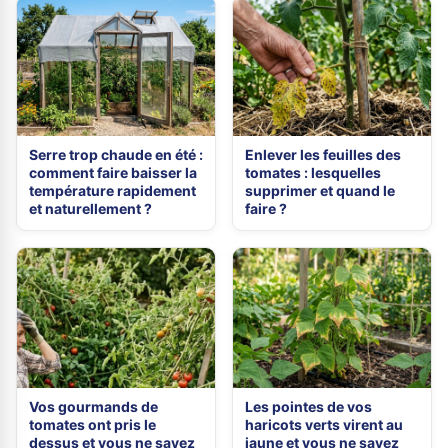
Serre trop chaude en été :
Enlever les feuilles des
comment faire baisser la
tomates : lesquelles
température rapidement
supprimer et quand le
et naturellement ?
faire ?
Vos gourmands de
Les pointes de vos
tomates ont pris le
haricots verts virent au
dessus et vous ne savez
jaune et vous ne savez