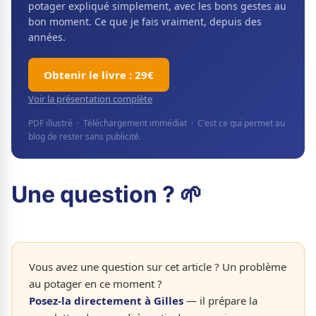
potager expliqué simplement, avec les bons gestes au
bon moment. Ce que je fais vraiment, depuis des
années.
Obtenir le livre : 29€
Voir la présentation complète
PDF illustré · Téléchargement immédiat · C'est ce qui permet au
blog de rester sans publicité.
Une question ? 🌱
Vous avez une question sur cet article ? Un problème
au potager en ce moment ?
Posez-la directement à Gilles
— il prépare la