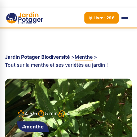
📖 Livre : 29€
Jardin Potager Biodiversité
Menthe
Tout sur la menthe et ses variétés au jardin !
4
4.5/5
5 min
#menthe