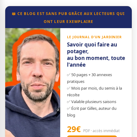
📖 CE BLOG EST SANS PUB GRÂCE AUX LECTEURS QUI
ONT LEUR EXEMPLAIRE
LE JOURNAL D'UN JARDINIER
Savoir quoi faire au
potager,
au bon moment, toute
l'année
✅ 50 pages + 30 annexes
pratiques
✅ Mois par mois, du semis à la
récolte
✅ Valable plusieurs saisons
✅ Écrit par Gilles, auteur du
blog
29€
PDF · accès immédiat