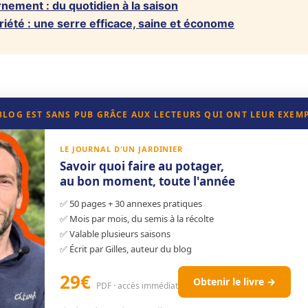
ement : du quotidien à la saison
briété : une serre efficace, saine et économe
 BLOG EST SANS PUB GRÂCE AUX LECTEURS QUI ONT LEUR EXEM
LE JOURNAL D'UN JARDINIER
Savoir quoi faire au potager,
au bon moment, toute l'année
✅ 50 pages + 30 annexes pratiques
✅ Mois par mois, du semis à la récolte
✅ Valable plusieurs saisons
✅ Écrit par Gilles, auteur du blog
29€
Obtenir le livre →
PDF · accès immédiat