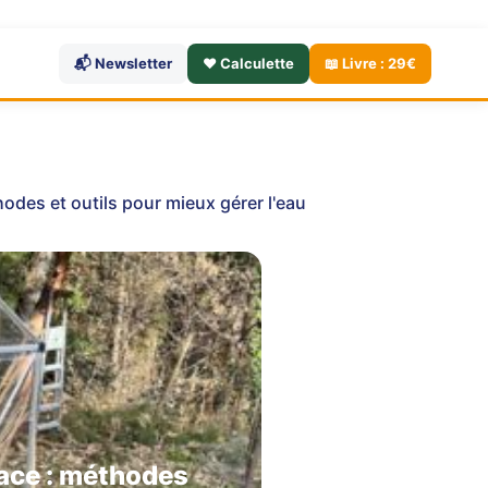
📬 Newsletter
❤️ Calculette
📖 Livre : 29€
odes et outils pour mieux gérer l'eau
cace : méthodes