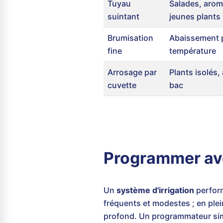
Tuyau
Salades, arom
suintant
jeunes plants
Brumisation
Abaissement p
fine
température
Arrosage par
Plants isolés
cuvette
bac
Programmer ave
Un
système d'irrigation
perform
fréquents et modestes ; en plei
profond. Un programmateur sim