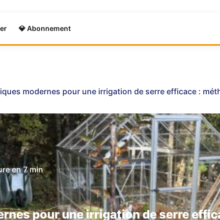
er
💎 Abonnement
ques modernes pour une irrigation de serre efficace : méth
ure en
7 min
nes pour une irrigation de serre effi