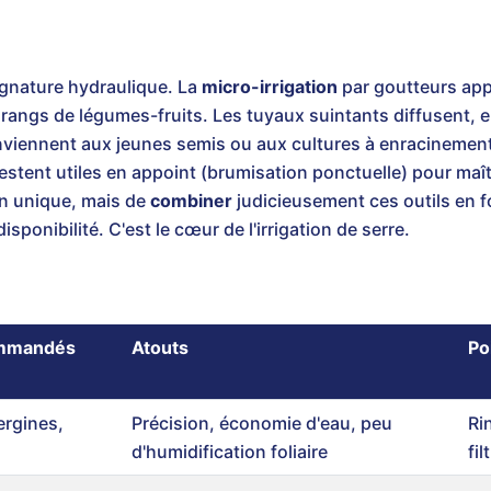
gnature hydraulique. La
micro-irrigation
par goutteurs app
s rangs de légumes-fruits. Les tuyaux suintants diffusent, 
onviennent aux jeunes semis ou aux cultures à enracinement
stent utiles en appoint (brumisation ponctuelle) pour maîtr
on unique, mais de
combiner
judicieusement ces outils en f
isponibilité. C'est le cœur de l'irrigation de serre.
ommandés
Atouts
Po
rgines,
Précision, économie d'eau, peu
Ri
d'humidification foliaire
fi