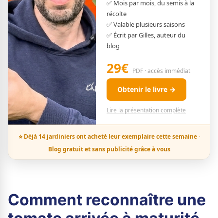
✅ Mois par mois, du semis à la
récolte
✅ Valable plusieurs saisons
✅ Écrit par Gilles, auteur du
blog
29€
PDF · accès immédiat
Obtenir le livre →
Lire la présentation complète
⭐ Déjà 14 jardiniers ont acheté leur exemplaire cette semaine ·
Blog gratuit et sans publicité grâce à vous
Comment reconnaître une