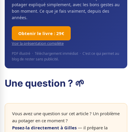
potager expliqué simplement, avec les bons gestes au
bon moment. Ce que je fais vraiment, depuis des
années.
Obtenir le livre : 29€
Voir la présentation complète
PDF illustré · Téléchargement immédiat · C'est ce qui permet au
blog de rester sans publicité.
Une question ? 🌱
Vous avez une question sur cet article ? Un problème
au potager en ce moment ?
Posez-la directement à Gilles
— il prépare la