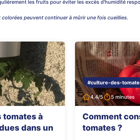
gulièrement les fruits pour éviter les excès d'humidité resp
colorées peuvent continuer à mûrir une fois cueillies.
#culture-des-tomate
4.4/5
5 minutes
s tomates à
Comment cons
ndues dans un
tomates ?