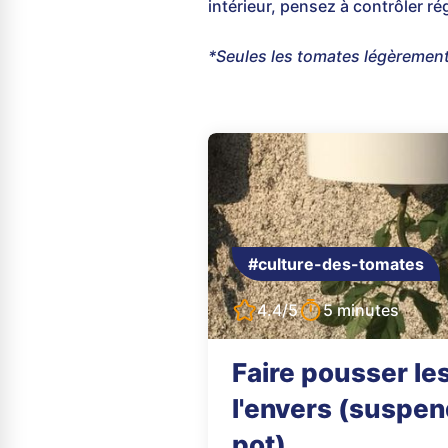
intérieur, pensez à contrôler ré
*Seules les tomates légèrement 
#culture-des-tomates
4.4/5
5 minutes
Faire pousser le
l'envers (suspe
pot)