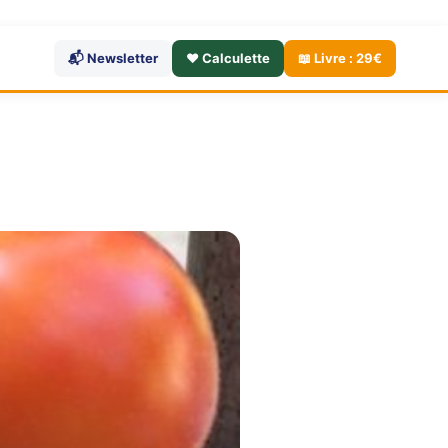
📬 Newsletter
❤️ Calculette
📖 Livre : 29€