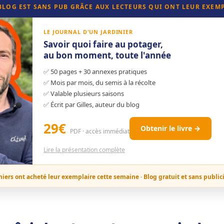
 BLOG EST SANS PUB GRÂCE AUX LECTEURS QUI ONT LEUR EXEM
LE JOURNAL D'UN JARDINIER
Savoir quoi faire au potager,
au bon moment, toute l'année
✅ 50 pages + 30 annexes pratiques
✅ Mois par mois, du semis à la récolte
✅ Valable plusieurs saisons
✅ Écrit par Gilles, auteur du blog
29€
Obtenir le livre →
PDF · accès immédiat
Lire la présentation complète
niers ont acheté leur exemplaire cette semaine · Blog gratuit et sans public