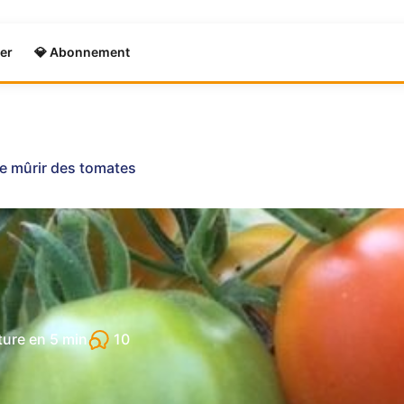
er
💎 Abonnement
re mûrir des tomates
10
ture en
5 min