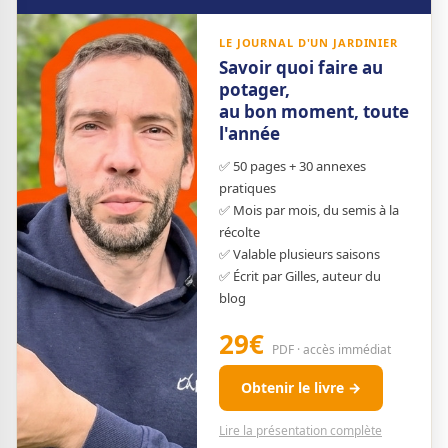
LE JOURNAL D'UN JARDINIER
Savoir quoi faire au
potager,
au bon moment, toute
l'année
✅ 50 pages + 30 annexes
pratiques
✅ Mois par mois, du semis à la
récolte
✅ Valable plusieurs saisons
✅ Écrit par Gilles, auteur du
blog
29€
PDF · accès immédiat
Obtenir le livre →
Lire la présentation complète