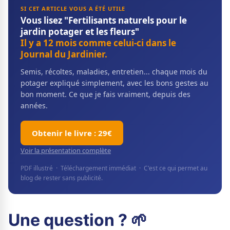
SI CET ARTICLE VOUS A ÉTÉ UTILE
Vous lisez "Fertilisants naturels pour le
jardin potager et les fleurs"
Il y a 12 mois comme celui-ci dans le
Journal du Jardinier.
Semis, récoltes, maladies, entretien... chaque mois du
potager expliqué simplement, avec les bons gestes au
bon moment. Ce que je fais vraiment, depuis des
années.
Obtenir le livre : 29€
Voir la présentation complète
PDF illustré · Téléchargement immédiat · C'est ce qui permet au
blog de rester sans publicité.
Une question ? 🌱