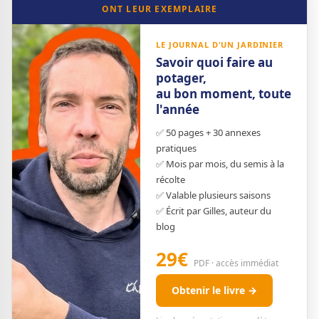
ONT LEUR EXEMPLAIRE
LE JOURNAL D'UN JARDINIER
Savoir quoi faire au
potager,
au bon moment, toute
l'année
✅ 50 pages + 30 annexes
pratiques
✅ Mois par mois, du semis à la
récolte
✅ Valable plusieurs saisons
✅ Écrit par Gilles, auteur du
blog
29€
PDF · accès immédiat
Obtenir le livre →