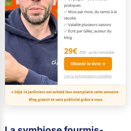
pratiques
✅ Mois par mois, du semis à la
récolte
✅ Valable plusieurs saisons
✅ Écrit par Gilles, auteur du
blog
29€
PDF · accès immédiat
Obtenir le livre →
Lire la présentation complète
⭐ Déjà 14 jardiniers ont acheté leur exemplaire cette semaine ·
Blog gratuit et sans publicité grâce à vous
La symbiose fourmis-