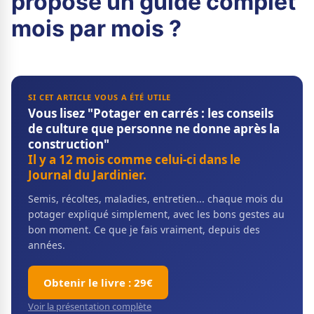
propose un guide complet
mois par mois ?
SI CET ARTICLE VOUS A ÉTÉ UTILE
Vous lisez "Potager en carrés : les conseils
de culture que personne ne donne après la
construction"
Il y a 12 mois comme celui-ci dans le
Journal du Jardinier.
Semis, récoltes, maladies, entretien... chaque mois du
potager expliqué simplement, avec les bons gestes au
bon moment. Ce que je fais vraiment, depuis des
années.
Obtenir le livre : 29€
Voir la présentation complète