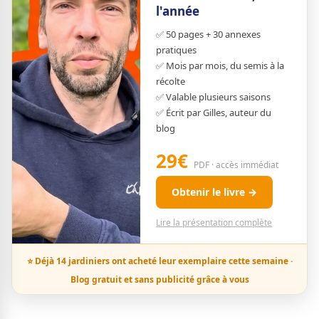
l'année
✅ 50 pages + 30 annexes
pratiques
✅ Mois par mois, du semis à la
récolte
✅ Valable plusieurs saisons
✅ Écrit par Gilles, auteur du
blog
29€
PDF · accès immédiat
Obtenir le livre →
Lire la présentation complète
⭐ Déjà 14 jardiniers ont acheté leur exemplaire cette semaine ·
Blog gratuit et sans publicité grâce à vous