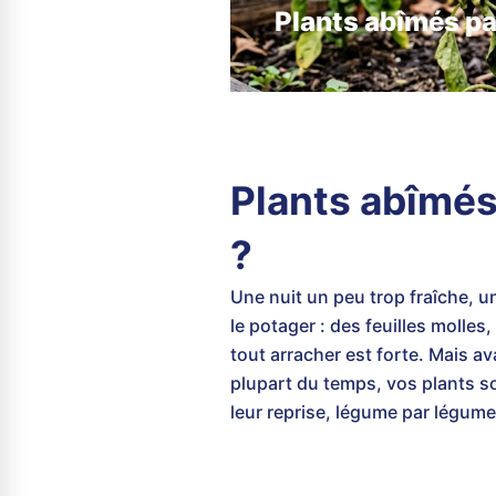
Plants abîmés par 
Plants abîmés p
?
Une nuit un peu trop fraîche, u
le potager : des feuilles molle
tout arracher est forte. Mais a
plupart du temps, vos plants so
leur reprise, légume par légume