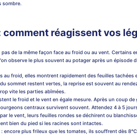
s sombre.
t : comment réagissent vos l
 pas de la même façon face au froid ou au vent. Certains e
 l'on observe le plus souvent au potager après un épisode dif
es au froid, elles montrent rapidement des feuilles tachées e
 du sommet restent vertes, la reprise est souvent au rend
trop vite les parties abîmées.
stent le froid et le vent en égale mesure. Après un coup de g
 bourgeons centraux survivent souvent. Attendez 4 à 5 jour
s par le vent, leurs feuilles rondes se déchirent ou blanchis
ent bien du pied si les racines sont intactes.
: encore plus frileux que les tomates, ils souffrent dès 8°C