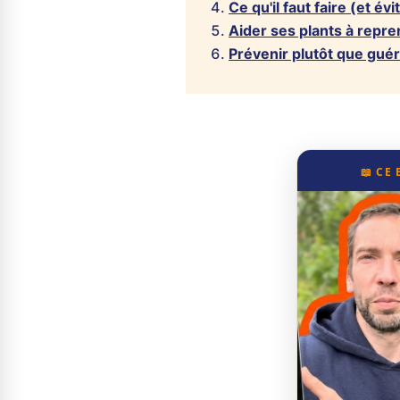
Ce qu'il faut faire (et év
Aider ses plants à repr
Prévenir plutôt que guéri
📖 CE