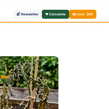
📬 Newsletter
❤️ Calculette
📖 Livre : 29€