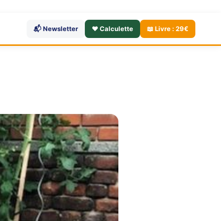
📬 Newsletter
❤️ Calculette
📖 Livre : 29€