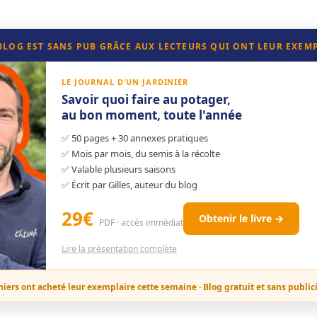
 BLOG EST SANS PUB GRÂCE AUX LECTEURS QUI ONT LEUR EXEM
LE JOURNAL D'UN JARDINIER
Savoir quoi faire au potager,
au bon moment, toute l'année
✅ 50 pages + 30 annexes pratiques
✅ Mois par mois, du semis à la récolte
✅ Valable plusieurs saisons
✅ Écrit par Gilles, auteur du blog
29€
Obtenir le livre →
PDF · accès immédiat
Lire la présentation complète
niers ont acheté leur exemplaire cette semaine · Blog gratuit et sans public