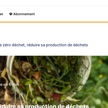
er
💎 Abonnement
e zéro déchet, réduire sa production de déchets
re en
6 min
réduire sa production de déchets