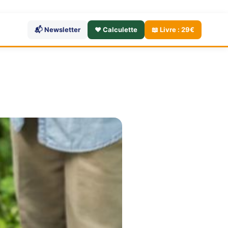
📬 Newsletter
❤️ Calculette
📖 Livre : 29€