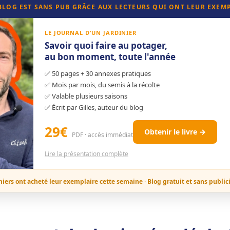
 BLOG EST SANS PUB GRÂCE AUX LECTEURS QUI ONT LEUR EXEM
LE JOURNAL D'UN JARDINIER
Savoir quoi faire au potager,
au bon moment, toute l'année
✅ 50 pages + 30 annexes pratiques
✅ Mois par mois, du semis à la récolte
✅ Valable plusieurs saisons
✅ Écrit par Gilles, auteur du blog
29€
Obtenir le livre →
PDF · accès immédiat
Lire la présentation complète
niers ont acheté leur exemplaire cette semaine · Blog gratuit et sans public