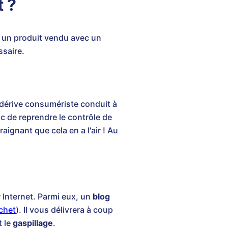
t ?
r un produit vendu avec un
ssaire.
dérive consumériste conduit à
nc de reprendre le contrôle de
aignant que cela en a l'air ! Au
Internet. Parmi eux, un
blog
chet
). Il vous délivrera à coup
t le
gaspillage
.